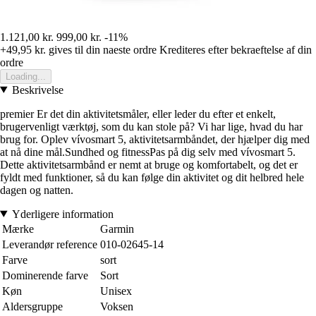
1.121,00 kr.
999,00 kr.
-11%
+49,95 kr.
gives til din naeste ordre
Krediteres efter bekraeftelse af din
ordre
Loading...
Beskrivelse
premier Er det din aktivitetsmåler, eller leder du efter et enkelt,
brugervenligt værktøj, som du kan stole på? Vi har lige, hvad du har
brug for. Oplev vívosmart 5, aktivitetsarmbåndet, der hjælper dig med
at nå dine mål.Sundhed og fitnessPas på dig selv med vívosmart 5.
Dette aktivitetsarmbånd er nemt at bruge og komfortabelt, og det er
fyldt med funktioner, så du kan følge din aktivitet og dit helbred hele
dagen og natten.
Yderligere information
Mærke
Garmin
Leverandør reference
010-02645-14
Farve
sort
Dominerende farve
Sort
Køn
Unisex
Aldersgruppe
Voksen