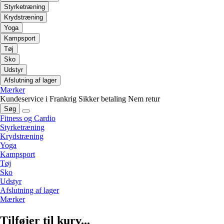
Styrketræning
Krydstræning
Yoga
Kampsport
Tøj
Sko
Udstyr
Afslutning af lager
Mærker
Kundeservice i Frankrig
Sikker betaling
Nem retur
Søg
Fitness og Cardio
Styrketræning
Krydstræning
Yoga
Kampsport
Tøj
Sko
Udstyr
Afslutning af lager
Mærker
Tilføjer til kurv...