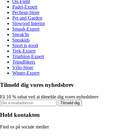
On-Fight
Padel-Expert
Pecheur-Store
Pet and Garden
Slowood Interior
Smash-Expert
Sneak'In
Sneakids
Sport is good
Trek-Expert
Triathlon-Expert
TripnBikers
Vélo-Store
Winter-Expert
Tilmeld dig vores nyhedsbrev
Få 10 % rabat ved at tilmelde dig vores nyhedsbrev
Tilmeld dig
Hold kontakten
Find os på sociale medier