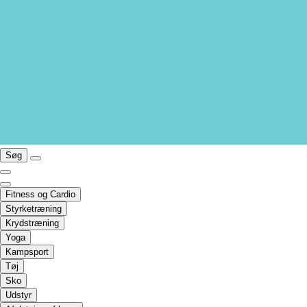
Søg
Fitness og Cardio
Styrketræning
Krydstræning
Yoga
Kampsport
Tøj
Sko
Udstyr