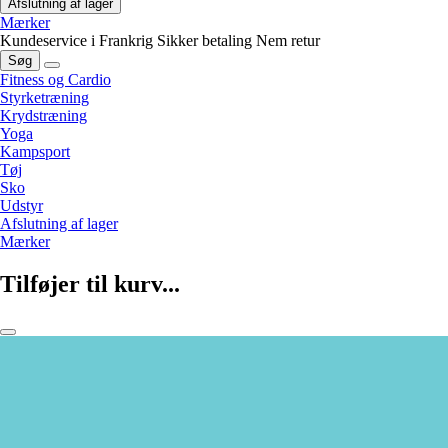
Afslutning af lager
Mærker
Kundeservice i Frankrig
Sikker betaling
Nem retur
Søg
Fitness og Cardio
Styrketræning
Krydstræning
Yoga
Kampsport
Tøj
Sko
Udstyr
Afslutning af lager
Mærker
Tilføjer til kurv...