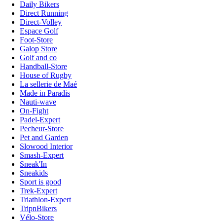
Daily Bikers
Direct Running
Direct-Volley
Espace Golf
Foot-Store
Galop Store
Golf and co
Handball-Store
House of Rugby
La sellerie de Maé
Made in Paradis
Nauti-wave
On-Fight
Padel-Expert
Pecheur-Store
Pet and Garden
Slowood Interior
Smash-Expert
Sneak'In
Sneakids
Sport is good
Trek-Expert
Triathlon-Expert
TripnBikers
Vélo-Store