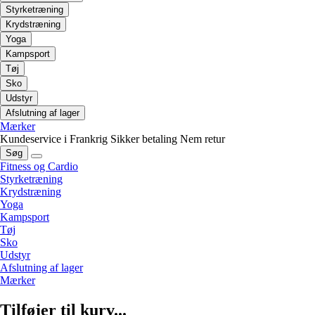
Styrketræning
Krydstræning
Yoga
Kampsport
Tøj
Sko
Udstyr
Afslutning af lager
Mærker
Kundeservice i Frankrig
Sikker betaling
Nem retur
Søg
Fitness og Cardio
Styrketræning
Krydstræning
Yoga
Kampsport
Tøj
Sko
Udstyr
Afslutning af lager
Mærker
Tilføjer til kurv...