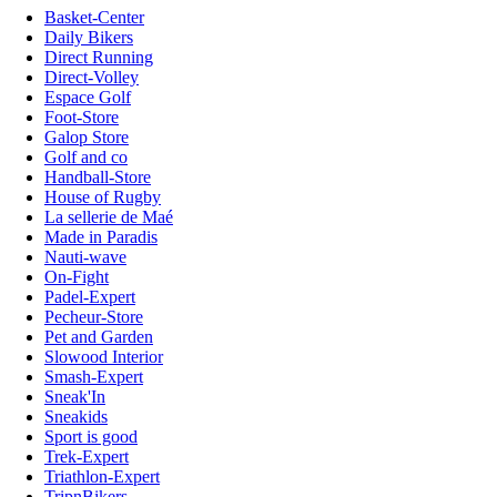
Basket-Center
Daily Bikers
Direct Running
Direct-Volley
Espace Golf
Foot-Store
Galop Store
Golf and co
Handball-Store
House of Rugby
La sellerie de Maé
Made in Paradis
Nauti-wave
On-Fight
Padel-Expert
Pecheur-Store
Pet and Garden
Slowood Interior
Smash-Expert
Sneak'In
Sneakids
Sport is good
Trek-Expert
Triathlon-Expert
TripnBikers