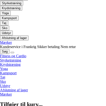
Styrketræning
Krydstræning
Yoga
Kampsport
Tøj
Sko
Udstyr
Afslutning af lager
Mærker
Kundeservice i Frankrig
Sikker betaling
Nem retur
Søg
Fitness og Cardio
Styrketræning
Krydstræning
Yoga
Kampsport
Tøj
Sko
Udstyr
Afslutning af lager
Mærker
Tilføjer til kurv...