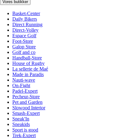
Vores butikker
Basket-Center
Daily Bikers
Direct Running
Direct-Volley
Espace Golf
Foot-Store
Galop Store
Golf and co
Handball-Store
House of Rugby
La sellerie de Maé
Made in Paradis
Nauti-wave
On-Fight
Padel-Expert
Pecheur-Store
Pet and Garden
Slowood Interior
Smash-Expert
Sneak'In
Sneakids
Sport is good
Trek-Expert