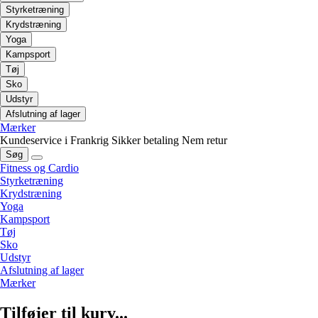
Styrketræning
Krydstræning
Yoga
Kampsport
Tøj
Sko
Udstyr
Afslutning af lager
Mærker
Kundeservice i Frankrig
Sikker betaling
Nem retur
Søg
Fitness og Cardio
Styrketræning
Krydstræning
Yoga
Kampsport
Tøj
Sko
Udstyr
Afslutning af lager
Mærker
Tilføjer til kurv...