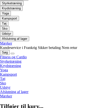
Styrketræning
Krydstræning
Yoga
Kampsport
Tøj
Sko
Udstyr
Afslutning af lager
Mærker
Kundeservice i Frankrig
Sikker betaling
Nem retur
Søg
Fitness og Cardio
Styrketræning
Krydstræning
Yoga
Kampsport
Tøj
Sko
Udstyr
Afslutning af lager
Mærker
Tilføjer til kurv...