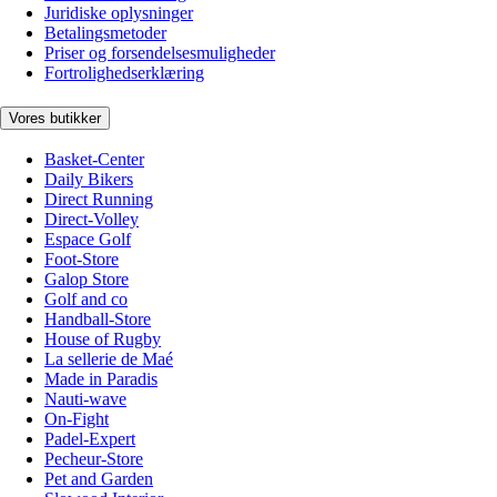
Juridiske oplysninger
Betalingsmetoder
Priser og forsendelsesmuligheder
Fortrolighedserklæring
Vores butikker
Basket-Center
Daily Bikers
Direct Running
Direct-Volley
Espace Golf
Foot-Store
Galop Store
Golf and co
Handball-Store
House of Rugby
La sellerie de Maé
Made in Paradis
Nauti-wave
On-Fight
Padel-Expert
Pecheur-Store
Pet and Garden