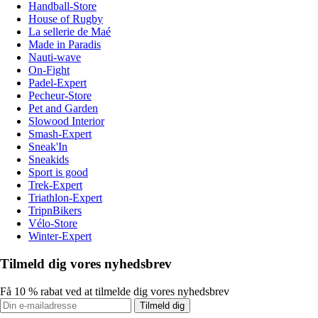
Handball-Store
House of Rugby
La sellerie de Maé
Made in Paradis
Nauti-wave
On-Fight
Padel-Expert
Pecheur-Store
Pet and Garden
Slowood Interior
Smash-Expert
Sneak'In
Sneakids
Sport is good
Trek-Expert
Triathlon-Expert
TripnBikers
Vélo-Store
Winter-Expert
Tilmeld dig vores nyhedsbrev
Få 10 % rabat ved at tilmelde dig vores nyhedsbrev
Tilmeld dig