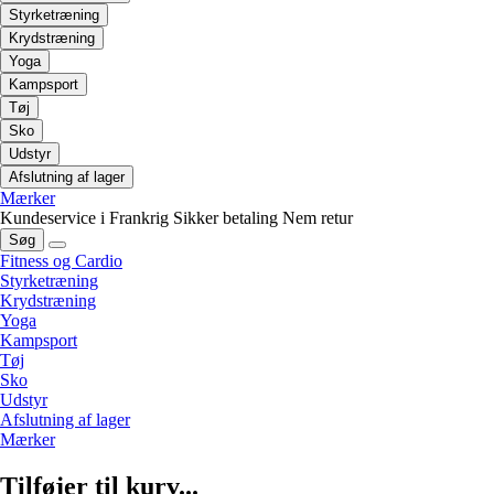
Styrketræning
Krydstræning
Yoga
Kampsport
Tøj
Sko
Udstyr
Afslutning af lager
Mærker
Kundeservice i Frankrig
Sikker betaling
Nem retur
Søg
Fitness og Cardio
Styrketræning
Krydstræning
Yoga
Kampsport
Tøj
Sko
Udstyr
Afslutning af lager
Mærker
Tilføjer til kurv...