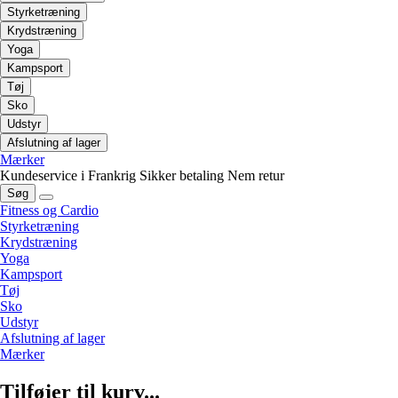
Styrketræning
Krydstræning
Yoga
Kampsport
Tøj
Sko
Udstyr
Afslutning af lager
Mærker
Kundeservice i Frankrig
Sikker betaling
Nem retur
Søg
Fitness og Cardio
Styrketræning
Krydstræning
Yoga
Kampsport
Tøj
Sko
Udstyr
Afslutning af lager
Mærker
Tilføjer til kurv...