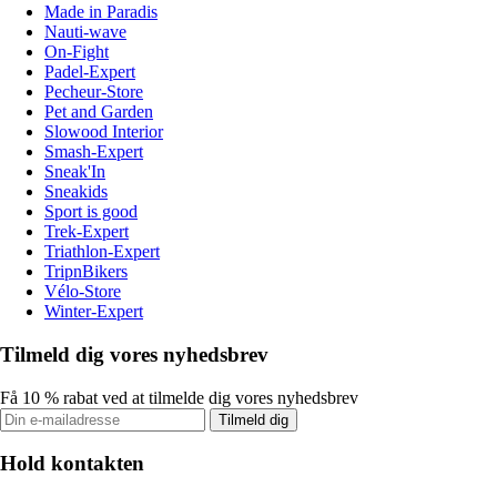
Made in Paradis
Nauti-wave
On-Fight
Padel-Expert
Pecheur-Store
Pet and Garden
Slowood Interior
Smash-Expert
Sneak'In
Sneakids
Sport is good
Trek-Expert
Triathlon-Expert
TripnBikers
Vélo-Store
Winter-Expert
Tilmeld dig vores nyhedsbrev
Få 10 % rabat ved at tilmelde dig vores nyhedsbrev
Tilmeld dig
Hold kontakten