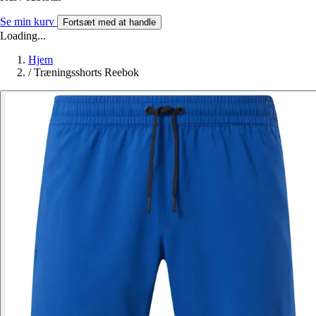
Se min kurv
Fortsæt med at handle
Loading...
Hjem
/
Træningsshorts Reebok