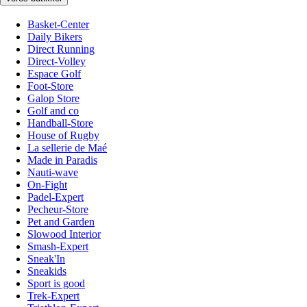
Basket-Center
Daily Bikers
Direct Running
Direct-Volley
Espace Golf
Foot-Store
Galop Store
Golf and co
Handball-Store
House of Rugby
La sellerie de Maé
Made in Paradis
Nauti-wave
On-Fight
Padel-Expert
Pecheur-Store
Pet and Garden
Slowood Interior
Smash-Expert
Sneak'In
Sneakids
Sport is good
Trek-Expert