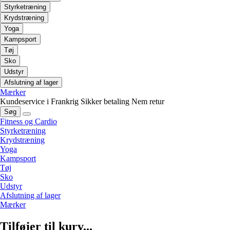
Styrketræning
Krydstræning
Yoga
Kampsport
Tøj
Sko
Udstyr
Afslutning af lager
Mærker
Kundeservice i Frankrig
Sikker betaling
Nem retur
Søg
Fitness og Cardio
Styrketræning
Krydstræning
Yoga
Kampsport
Tøj
Sko
Udstyr
Afslutning af lager
Mærker
Tilføjer til kurv...