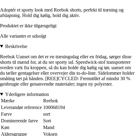
Adoptér et sporty look med Reebok shorts, perfekt til træning og
afslapning. Hold dig kølig, hold dig aktiv.
Produktet er ikke tilgængeligt
Alle varianter er udsolgt
Beskrivelse
Reebok Uanset om det er en træningsdag eller en fridag, sørger disse
shorts til mænd for, at du ser sporty ud. Speedwick-stof transporterer
sveden væk fra kroppen, så du kan holde dig kølig og tør, uanset om
du tæller gentagelser eller overvejer din to-do-liste. Sidelommer holder
småting tæt på hånden. [REE]CYCLED: Fremstillet af mindst 30 %
genbrugte eller genanvendte materialer; ingen ny polyester.
Yderligere information
Mærke
Reebok
Leverandør reference
100068194
Farve
sort
Dominerende farve
Sort
Køn
Mand
Aldersgruppe
Voksen