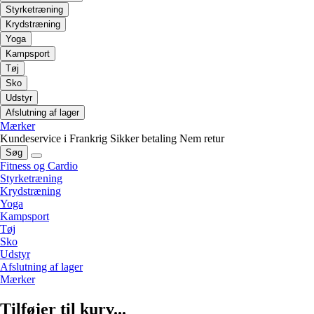
Styrketræning
Krydstræning
Yoga
Kampsport
Tøj
Sko
Udstyr
Afslutning af lager
Mærker
Kundeservice i Frankrig
Sikker betaling
Nem retur
Søg
Fitness og Cardio
Styrketræning
Krydstræning
Yoga
Kampsport
Tøj
Sko
Udstyr
Afslutning af lager
Mærker
Tilføjer til kurv...