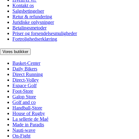
Kontakt os
Salgsbetingelser
Retur & refundering
Juridiske oplysninger
Betalingsmetoder
Priser og forsendelsesmuligheder
Fortrolighedserklæring
Vores butikker
Basket-Center
Daily Bikers
Direct Running
Direct-Volley
Espace Golf
Foot-Store
Galop Store
Golf and co
Handball-Store
House of Rugby
La sellerie de Maé
Made in Paradis
Nauti-wave
On-Fight