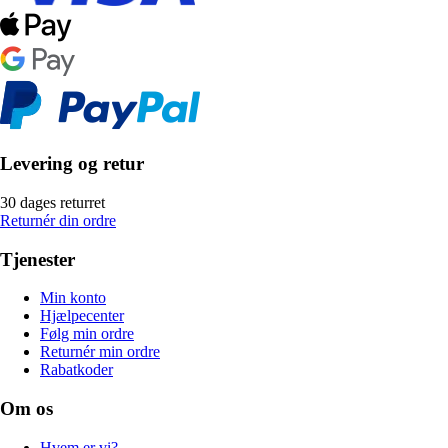
Levering og retur
30 dages returret
Returnér din ordre
Tjenester
Min konto
Hjælpecenter
Følg min ordre
Returnér min ordre
Rabatkoder
Om os
Hvem er vi?