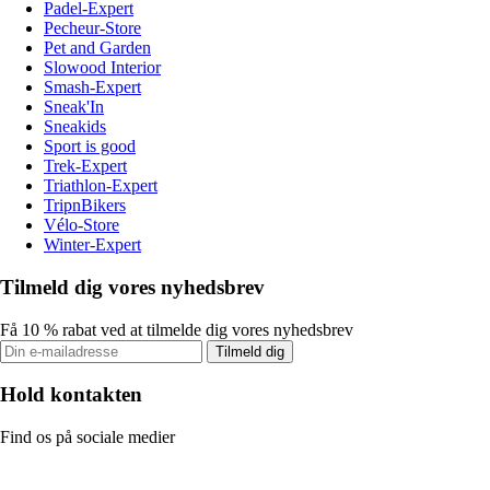
Padel-Expert
Pecheur-Store
Pet and Garden
Slowood Interior
Smash-Expert
Sneak'In
Sneakids
Sport is good
Trek-Expert
Triathlon-Expert
TripnBikers
Vélo-Store
Winter-Expert
Tilmeld dig vores nyhedsbrev
Få 10 % rabat ved at tilmelde dig vores nyhedsbrev
Tilmeld dig
Hold kontakten
Find os på sociale medier