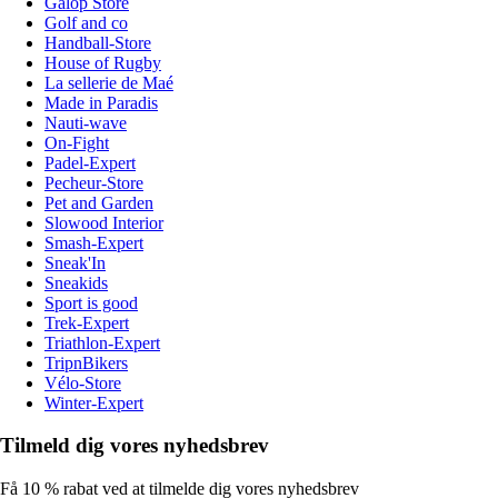
Galop Store
Golf and co
Handball-Store
House of Rugby
La sellerie de Maé
Made in Paradis
Nauti-wave
On-Fight
Padel-Expert
Pecheur-Store
Pet and Garden
Slowood Interior
Smash-Expert
Sneak'In
Sneakids
Sport is good
Trek-Expert
Triathlon-Expert
TripnBikers
Vélo-Store
Winter-Expert
Tilmeld dig vores nyhedsbrev
Få 10 % rabat ved at tilmelde dig vores nyhedsbrev