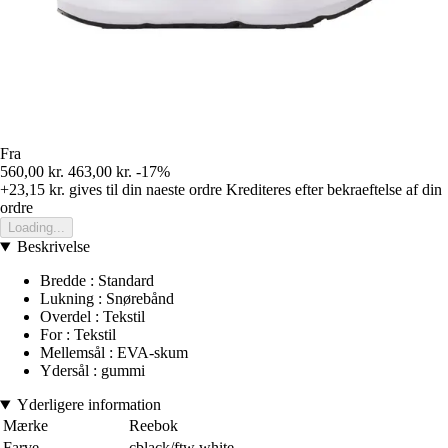
Fra
560,00 kr.
463,00 kr.
-17%
+23,15 kr.
gives til din naeste ordre
Krediteres efter bekraeftelse af din
ordre
Loading...
Beskrivelse
Bredde : Standard
Lukning : Snørebånd
Overdel : Tekstil
For : Tekstil
Mellemsål : EVA-skum
Ydersål : gummi
Yderligere information
Mærke
Reebok
Farve
cblack/ftw white