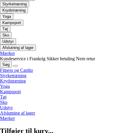
Styrketræning
Krydstræning
Yoga
Kampsport
Tøj
Sko
Udstyr
Afslutning af lager
Mærker
Kundeservice i Frankrig
Sikker betaling
Nem retur
Søg
Fitness og Cardio
Styrketræning
Krydstræning
Yoga
Kampsport
Tøj
Sko
Udstyr
Afslutning af lager
Mærker
Tilføjer til kurv...