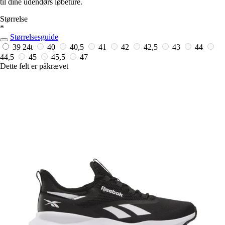
til dine udendørs løbeture.
Størrelse
*
Størrelsesguide
39
24t
40
40,5
41
42
42,5
43
44
44,5
45
45,5
47
Dette felt er påkrævet