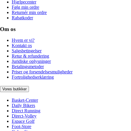
Hjælpecenter
Følg min ordre
Returnér min ordre
Rabatkoder
Om os
Hvem er vi?
Kontakt os
Salgsbetingelser
Retur & refundering
Juridiske oplysninger
Betalingsmetoder
Priser og forsendelsesmuligheder
Fortrolighedserklæring
Vores butikker
Basket-Center
Daily Bikers
Direct Running
Direct-Volley
Espace Golf
Foot-Store