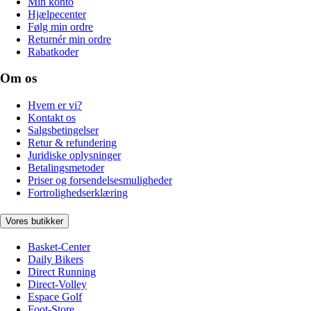
Min konto
Hjælpecenter
Følg min ordre
Returnér min ordre
Rabatkoder
Om os
Hvem er vi?
Kontakt os
Salgsbetingelser
Retur & refundering
Juridiske oplysninger
Betalingsmetoder
Priser og forsendelsesmuligheder
Fortrolighedserklæring
Vores butikker
Basket-Center
Daily Bikers
Direct Running
Direct-Volley
Espace Golf
Foot-Store