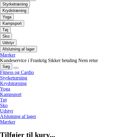
Styrketræning
Krydstræning
Yoga
Kampsport
Tøj
Sko
Udstyr
Afslutning af lager
Mærker
Kundeservice i Frankrig
Sikker betaling
Nem retur
Søg
Fitness og Cardio
Styrketræning
Krydstræning
Yoga
Kampsport
Tøj
Sko
Udstyr
Afslutning af lager
Mærker
Tilføjer til kurv...