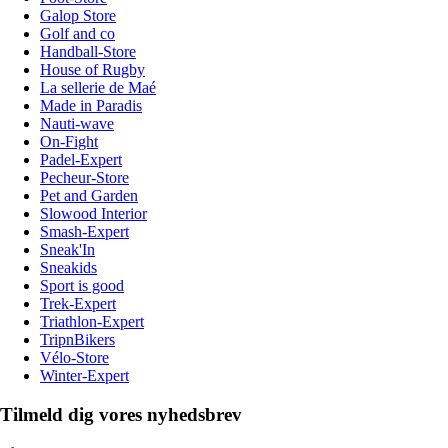
Galop Store
Golf and co
Handball-Store
House of Rugby
La sellerie de Maé
Made in Paradis
Nauti-wave
On-Fight
Padel-Expert
Pecheur-Store
Pet and Garden
Slowood Interior
Smash-Expert
Sneak'In
Sneakids
Sport is good
Trek-Expert
Triathlon-Expert
TripnBikers
Vélo-Store
Winter-Expert
Tilmeld dig vores nyhedsbrev