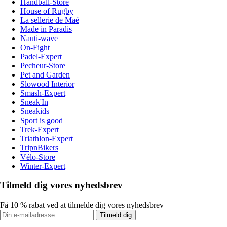
Handball-Store
House of Rugby
La sellerie de Maé
Made in Paradis
Nauti-wave
On-Fight
Padel-Expert
Pecheur-Store
Pet and Garden
Slowood Interior
Smash-Expert
Sneak'In
Sneakids
Sport is good
Trek-Expert
Triathlon-Expert
TripnBikers
Vélo-Store
Winter-Expert
Tilmeld dig vores nyhedsbrev
Få 10 % rabat ved at tilmelde dig vores nyhedsbrev
Tilmeld dig