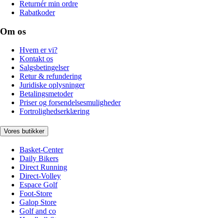
Returnér min ordre
Rabatkoder
Om os
Hvem er vi?
Kontakt os
Salgsbetingelser
Retur & refundering
Juridiske oplysninger
Betalingsmetoder
Priser og forsendelsesmuligheder
Fortrolighedserklæring
Vores butikker
Basket-Center
Daily Bikers
Direct Running
Direct-Volley
Espace Golf
Foot-Store
Galop Store
Golf and co