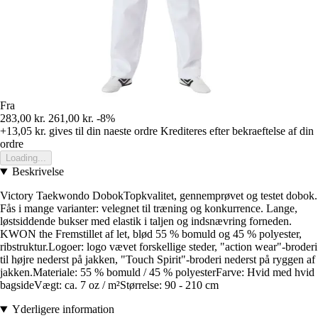
Fra
283,00 kr.
261,00 kr.
-8%
+13,05 kr.
gives til din naeste ordre
Krediteres efter bekraeftelse af din
ordre
Loading...
Beskrivelse
Victory Taekwondo DobokTopkvalitet, gennemprøvet og testet dobok.
Fås i mange varianter: velegnet til træning og konkurrence. Lange,
løstsiddende bukser med elastik i taljen og indsnævring forneden.
KWON the Fremstillet af let, blød 55 % bomuld og 45 % polyester,
ribstruktur.Logoer: logo vævet forskellige steder, "action wear"-broderi
til højre nederst på jakken, "Touch Spirit"-broderi nederst på ryggen af
jakken.Materiale: 55 % bomuld / 45 % polyesterFarve: Hvid med hvid
bagsideVægt: ca. 7 oz / m²Størrelse: 90 - 210 cm
Yderligere information