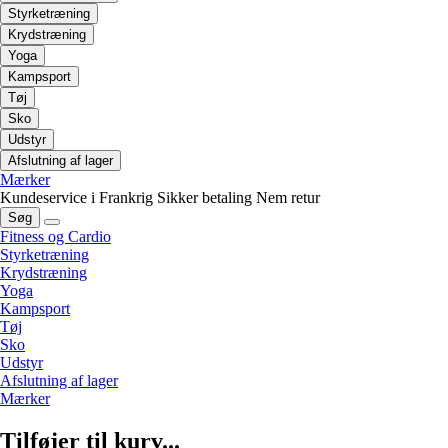
Styrketræning
Krydstræning
Yoga
Kampsport
Tøj
Sko
Udstyr
Afslutning af lager
Mærker
Kundeservice i Frankrig
Sikker betaling
Nem retur
Søg
Fitness og Cardio
Styrketræning
Krydstræning
Yoga
Kampsport
Tøj
Sko
Udstyr
Afslutning af lager
Mærker
Tilføjer til kurv...