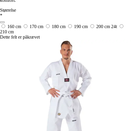
komfort.
Størrelse
*
160 cm
170 cm
180 cm
190 cm
200 cm
24t
210 cm
Dette felt er påkrævet