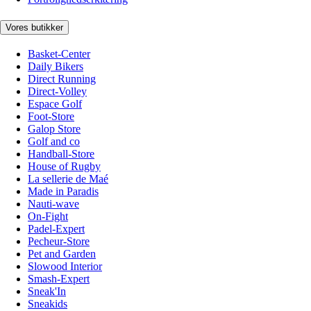
Vores butikker
Basket-Center
Daily Bikers
Direct Running
Direct-Volley
Espace Golf
Foot-Store
Galop Store
Golf and co
Handball-Store
House of Rugby
La sellerie de Maé
Made in Paradis
Nauti-wave
On-Fight
Padel-Expert
Pecheur-Store
Pet and Garden
Slowood Interior
Smash-Expert
Sneak'In
Sneakids