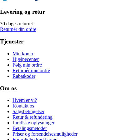
Levering og retur
30 dages returret
Returnér din ordre
Tjenester
Min konto
Hjælpecenter
Følg min ordre
Returnér min ordre
Rabatkoder
Om os
Hvem er vi?
Kontakt os
Salgsbetingelser
Retur & refundering
Juridiske oplysninger
Betalingsmetoder
Priser og forsendelsesmuligheder
Fortrolighedserklæring