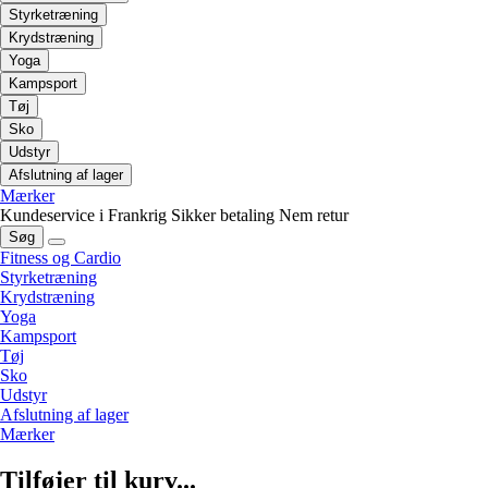
Styrketræning
Krydstræning
Yoga
Kampsport
Tøj
Sko
Udstyr
Afslutning af lager
Mærker
Kundeservice i Frankrig
Sikker betaling
Nem retur
Søg
Fitness og Cardio
Styrketræning
Krydstræning
Yoga
Kampsport
Tøj
Sko
Udstyr
Afslutning af lager
Mærker
Tilføjer til kurv...