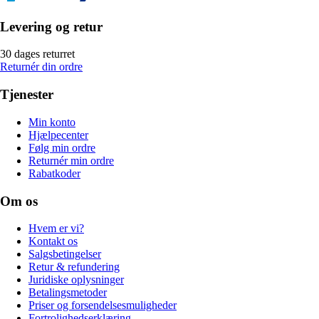
Levering og retur
30 dages returret
Returnér din ordre
Tjenester
Min konto
Hjælpecenter
Følg min ordre
Returnér min ordre
Rabatkoder
Om os
Hvem er vi?
Kontakt os
Salgsbetingelser
Retur & refundering
Juridiske oplysninger
Betalingsmetoder
Priser og forsendelsesmuligheder
Fortrolighedserklæring