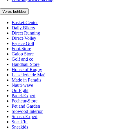
Vores butikker
Basket-Center
Daily Bikers
Direct Running
Direct-Volley
Espace Golf
Foot-Store
Galop Store
Golf and co
Handball-Store
House of Rugby
La sellerie de Maé
Made in Paradis
Nauti-wave
On-Fight
Padel-Expert
Pecheur-Store
Pet and Garden
Slowood Interior
Smash-Expert
Sneak'In
Sneakids