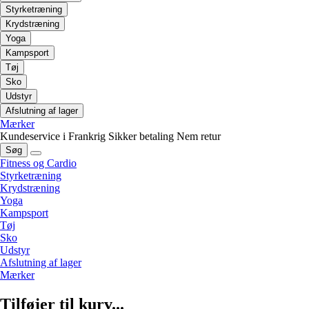
Styrketræning
Krydstræning
Yoga
Kampsport
Tøj
Sko
Udstyr
Afslutning af lager
Mærker
Kundeservice i Frankrig
Sikker betaling
Nem retur
Søg
Fitness og Cardio
Styrketræning
Krydstræning
Yoga
Kampsport
Tøj
Sko
Udstyr
Afslutning af lager
Mærker
Tilføjer til kurv...