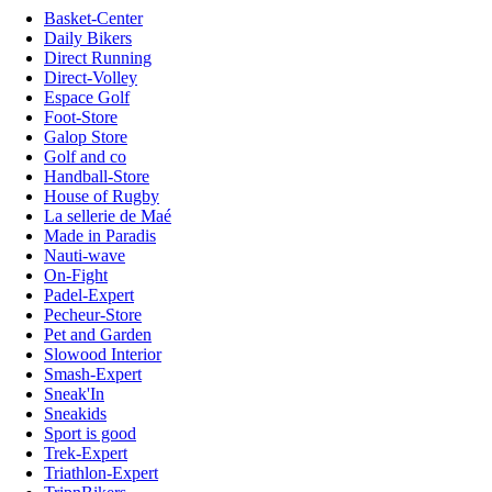
Basket-Center
Daily Bikers
Direct Running
Direct-Volley
Espace Golf
Foot-Store
Galop Store
Golf and co
Handball-Store
House of Rugby
La sellerie de Maé
Made in Paradis
Nauti-wave
On-Fight
Padel-Expert
Pecheur-Store
Pet and Garden
Slowood Interior
Smash-Expert
Sneak'In
Sneakids
Sport is good
Trek-Expert
Triathlon-Expert