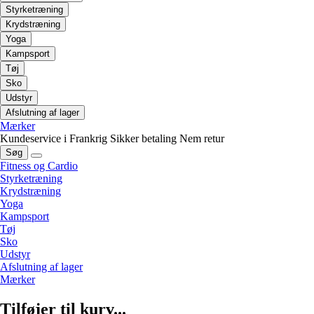
Styrketræning
Krydstræning
Yoga
Kampsport
Tøj
Sko
Udstyr
Afslutning af lager
Mærker
Kundeservice i Frankrig
Sikker betaling
Nem retur
Søg
Fitness og Cardio
Styrketræning
Krydstræning
Yoga
Kampsport
Tøj
Sko
Udstyr
Afslutning af lager
Mærker
Tilføjer til kurv...