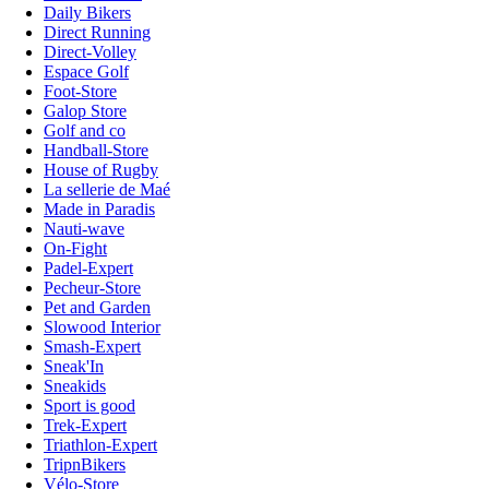
Daily Bikers
Direct Running
Direct-Volley
Espace Golf
Foot-Store
Galop Store
Golf and co
Handball-Store
House of Rugby
La sellerie de Maé
Made in Paradis
Nauti-wave
On-Fight
Padel-Expert
Pecheur-Store
Pet and Garden
Slowood Interior
Smash-Expert
Sneak'In
Sneakids
Sport is good
Trek-Expert
Triathlon-Expert
TripnBikers
Vélo-Store