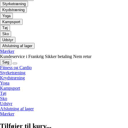
Styrketræning
Krydstræning
Yoga
Kampsport
Tøj
Sko
Udstyr
Afslutning af lager
Mærker
Kundeservice i Frankrig
Sikker betaling
Nem retur
Søg
Fitness og Cardio
Styrketræning
Krydstræning
Yoga
Kampsport
Tøj
Sko
Udstyr
Afslutning af lager
Mærker
Tilføjer til kurv...