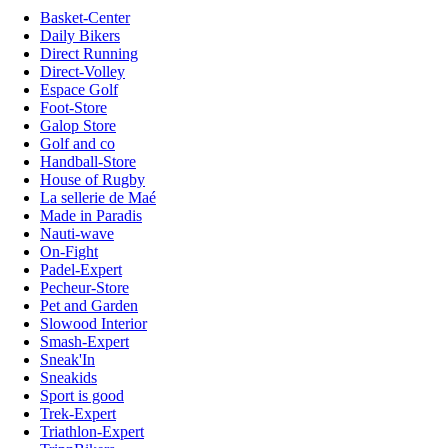
Basket-Center
Daily Bikers
Direct Running
Direct-Volley
Espace Golf
Foot-Store
Galop Store
Golf and co
Handball-Store
House of Rugby
La sellerie de Maé
Made in Paradis
Nauti-wave
On-Fight
Padel-Expert
Pecheur-Store
Pet and Garden
Slowood Interior
Smash-Expert
Sneak'In
Sneakids
Sport is good
Trek-Expert
Triathlon-Expert