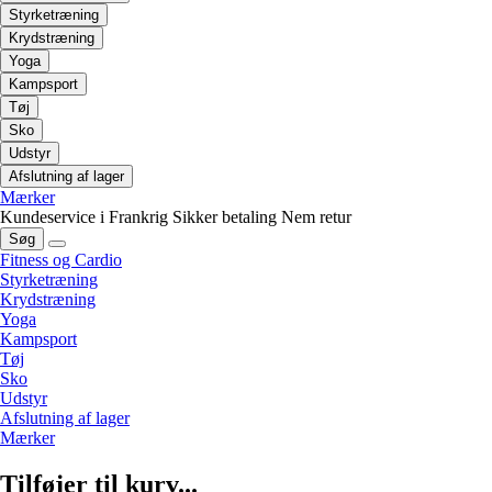
Styrketræning
Krydstræning
Yoga
Kampsport
Tøj
Sko
Udstyr
Afslutning af lager
Mærker
Kundeservice i Frankrig
Sikker betaling
Nem retur
Søg
Fitness og Cardio
Styrketræning
Krydstræning
Yoga
Kampsport
Tøj
Sko
Udstyr
Afslutning af lager
Mærker
Tilføjer til kurv...