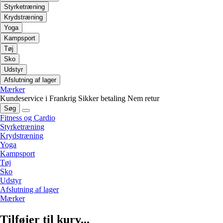
Styrketræning
Krydstræning
Yoga
Kampsport
Tøj
Sko
Udstyr
Afslutning af lager
Mærker
Kundeservice i Frankrig
Sikker betaling
Nem retur
Søg
Fitness og Cardio
Styrketræning
Krydstræning
Yoga
Kampsport
Tøj
Sko
Udstyr
Afslutning af lager
Mærker
Tilføjer til kurv...