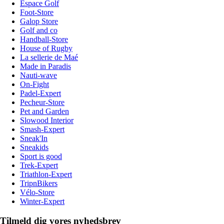
Espace Golf
Foot-Store
Galop Store
Golf and co
Handball-Store
House of Rugby
La sellerie de Maé
Made in Paradis
Nauti-wave
On-Fight
Padel-Expert
Pecheur-Store
Pet and Garden
Slowood Interior
Smash-Expert
Sneak'In
Sneakids
Sport is good
Trek-Expert
Triathlon-Expert
TripnBikers
Vélo-Store
Winter-Expert
Tilmeld dig vores nyhedsbrev