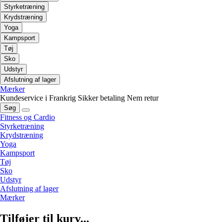
Styrketræning
Krydstræning
Yoga
Kampsport
Tøj
Sko
Udstyr
Afslutning af lager
Mærker
Kundeservice i Frankrig
Sikker betaling
Nem retur
Søg
Fitness og Cardio
Styrketræning
Krydstræning
Yoga
Kampsport
Tøj
Sko
Udstyr
Afslutning af lager
Mærker
Tilføjer til kurv...