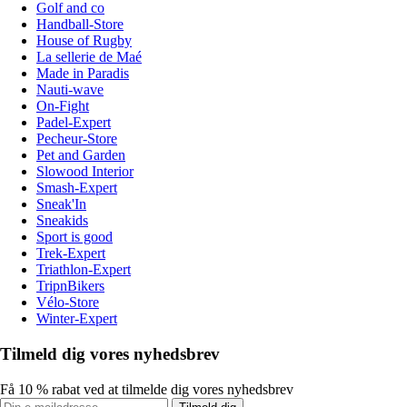
Golf and co
Handball-Store
House of Rugby
La sellerie de Maé
Made in Paradis
Nauti-wave
On-Fight
Padel-Expert
Pecheur-Store
Pet and Garden
Slowood Interior
Smash-Expert
Sneak'In
Sneakids
Sport is good
Trek-Expert
Triathlon-Expert
TripnBikers
Vélo-Store
Winter-Expert
Tilmeld dig vores nyhedsbrev
Få 10 % rabat ved at tilmelde dig vores nyhedsbrev