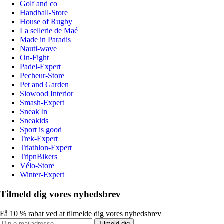
Golf and co
Handball-Store
House of Rugby
La sellerie de Maé
Made in Paradis
Nauti-wave
On-Fight
Padel-Expert
Pecheur-Store
Pet and Garden
Slowood Interior
Smash-Expert
Sneak'In
Sneakids
Sport is good
Trek-Expert
Triathlon-Expert
TripnBikers
Vélo-Store
Winter-Expert
Tilmeld dig vores nyhedsbrev
Få 10 % rabat ved at tilmelde dig vores nyhedsbrev
Tilmeld dig