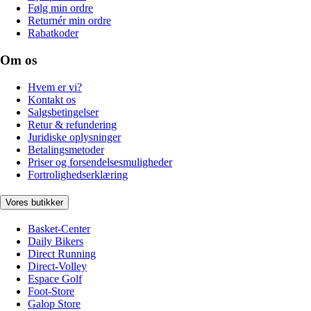
Følg min ordre
Returnér min ordre
Rabatkoder
Om os
Hvem er vi?
Kontakt os
Salgsbetingelser
Retur & refundering
Juridiske oplysninger
Betalingsmetoder
Priser og forsendelsesmuligheder
Fortrolighedserklæring
Vores butikker
Basket-Center
Daily Bikers
Direct Running
Direct-Volley
Espace Golf
Foot-Store
Galop Store