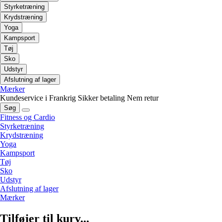
Styrketræning
Krydstræning
Yoga
Kampsport
Tøj
Sko
Udstyr
Afslutning af lager
Mærker
Kundeservice i Frankrig
Sikker betaling
Nem retur
Søg
Fitness og Cardio
Styrketræning
Krydstræning
Yoga
Kampsport
Tøj
Sko
Udstyr
Afslutning af lager
Mærker
Tilføjer til kurv...