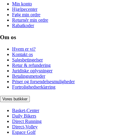
Min konto
Hjælpecenter
Følg min ordre
Returnér min ordre
Rabatkoder
Om os
Hvem er vi?
Kontakt os
Salgsbetingelser
Retur & refundering
Juridiske oplysninger
Betalingsmetoder
Priser og forsendelsesmuligheder
Fortrolighedserklæring
Vores butikker
Basket-Center
Daily Bikers
Direct Running
Direct-Volley
Espace Golf