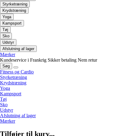
Styrketræning
Krydstræning
Yoga
Kampsport
Tøj
Sko
Udstyr
Afslutning af lager
Mærker
Kundeservice i Frankrig
Sikker betaling
Nem retur
Søg
Fitness og Cardio
Styrketræning
Krydstræning
Yoga
Kampsport
Tøj
Sko
Udstyr
Afslutning af lager
Mærker
Tilføjer til kurv...