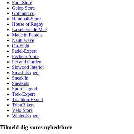
Foot-Store
Galop Store
Golf and co
Handball-Store
House of Rugby
La sellerie de Maé
Made in Paradis
Nauti-wave
On-Fight
Padel-Expert
Pecheur-Store
Pet and Garden
Slowood Interior
Smash-Expert
Sneak'In
Sneakids
Sport is good
Trek-Expert
Triathlon-Expert
TripnBikers
Vélo-Store
Winter-Expert
Tilmeld dig vores nyhedsbrev