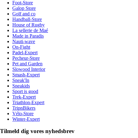
Foot-Store
Galop Store
Golf and co
Handball-Store
House of Rugby
La sellerie de Maé
Made in Paradis
Nauti-wave
On-Fight
Padel-Expert
Pecheur-Store
Pet and Garden
Slowood Interior
Smash-Expert
Sneak'In
Sneakids
Sport is good
Trek-Expert
Triathlon-Expert
TripnBikers
Vélo-Store
Winter-Expert
Tilmeld dig vores nyhedsbrev