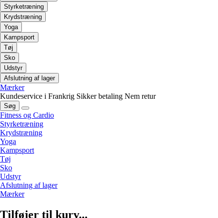
Styrketræning
Krydstræning
Yoga
Kampsport
Tøj
Sko
Udstyr
Afslutning af lager
Mærker
Kundeservice i Frankrig
Sikker betaling
Nem retur
Søg
Fitness og Cardio
Styrketræning
Krydstræning
Yoga
Kampsport
Tøj
Sko
Udstyr
Afslutning af lager
Mærker
Tilføjer til kurv...