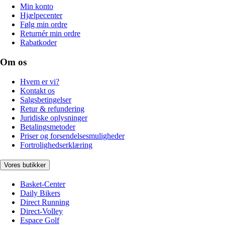
Min konto
Hjælpecenter
Følg min ordre
Returnér min ordre
Rabatkoder
Om os
Hvem er vi?
Kontakt os
Salgsbetingelser
Retur & refundering
Juridiske oplysninger
Betalingsmetoder
Priser og forsendelsesmuligheder
Fortrolighedserklæring
Vores butikker
Basket-Center
Daily Bikers
Direct Running
Direct-Volley
Espace Golf