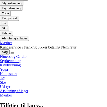
Styrketræning
Krydstræning
Yoga
Kampsport
Tøj
Sko
Udstyr
Afslutning af lager
Mærker
Kundeservice i Frankrig
Sikker betaling
Nem retur
Søg
Fitness og Cardio
Styrketræning
Krydstræning
Yoga
Kampsport
Tøj
Sko
Udstyr
Afslutning af lager
Mærker
Tilføjer til kurv...