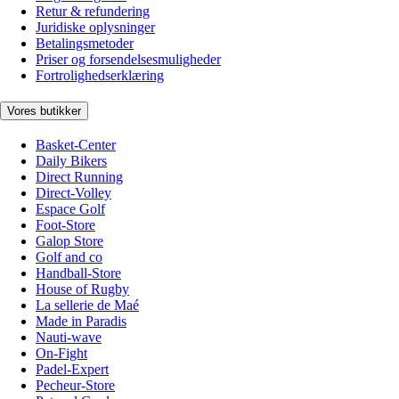
Retur & refundering
Juridiske oplysninger
Betalingsmetoder
Priser og forsendelsesmuligheder
Fortrolighedserklæring
Vores butikker
Basket-Center
Daily Bikers
Direct Running
Direct-Volley
Espace Golf
Foot-Store
Galop Store
Golf and co
Handball-Store
House of Rugby
La sellerie de Maé
Made in Paradis
Nauti-wave
On-Fight
Padel-Expert
Pecheur-Store