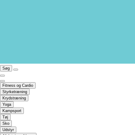
Søg
Fitness og Cardio
Styrketræning
Krydstræning
Yoga
Kampsport
Tøj
Sko
Udstyr