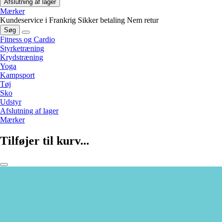
Afslutning af lager
Mærker
Kundeservice i Frankrig
Sikker betaling
Nem retur
Søg
Fitness og Cardio
Styrketræning
Krydstræning
Yoga
Kampsport
Tøj
Sko
Udstyr
Afslutning af lager
Mærker
Tilføjer til kurv...