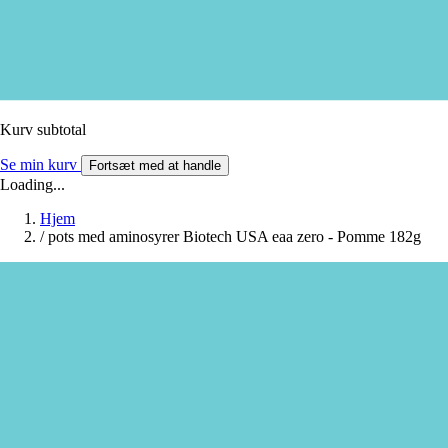
Kurv subtotal
Se min kurv
Fortsæt med at handle
Loading...
Hjem
/
pots med aminosyrer Biotech USA eaa zero - Pomme 182g