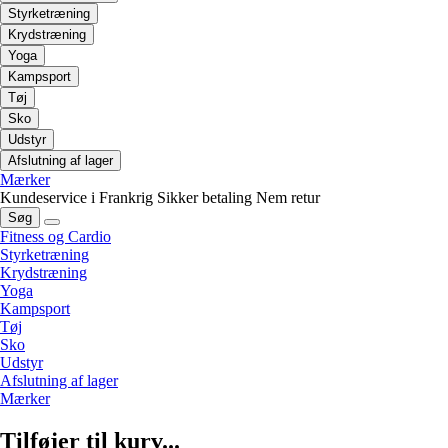
Styrketræning
Krydstræning
Yoga
Kampsport
Tøj
Sko
Udstyr
Afslutning af lager
Mærker
Kundeservice i Frankrig
Sikker betaling
Nem retur
Søg
Fitness og Cardio
Styrketræning
Krydstræning
Yoga
Kampsport
Tøj
Sko
Udstyr
Afslutning af lager
Mærker
Tilføjer til kurv...