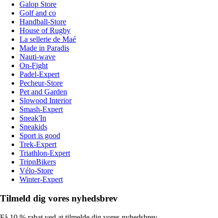
Galop Store
Golf and co
Handball-Store
House of Rugby
La sellerie de Maé
Made in Paradis
Nauti-wave
On-Fight
Padel-Expert
Pecheur-Store
Pet and Garden
Slowood Interior
Smash-Expert
Sneak'In
Sneakids
Sport is good
Trek-Expert
Triathlon-Expert
TripnBikers
Vélo-Store
Winter-Expert
Tilmeld dig vores nyhedsbrev
Få 10 % rabat ved at tilmelde dig vores nyhedsbrev