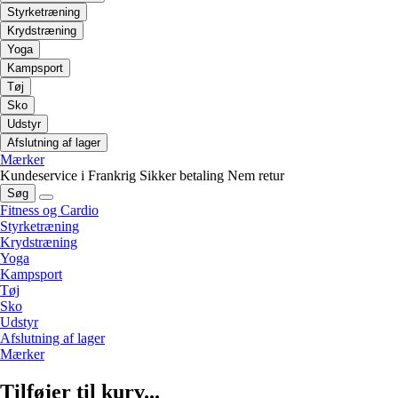
Styrketræning
Krydstræning
Yoga
Kampsport
Tøj
Sko
Udstyr
Afslutning af lager
Mærker
Kundeservice i Frankrig
Sikker betaling
Nem retur
Søg
Fitness og Cardio
Styrketræning
Krydstræning
Yoga
Kampsport
Tøj
Sko
Udstyr
Afslutning af lager
Mærker
Tilføjer til kurv...