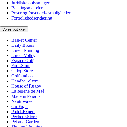
Juridiske oplysninger
Betalingsmetoder
Priser og forsendelsesmuligheder
Fortrolighedserklæring
Vores butikker
Basket-Center
Daily Bikers
Direct Running
Direct-Volley
Espace Golf
Foot-Store
Galop Store
Golf and co
Handball-Store
House of Rugby
La sellerie de Maé
Made in Paradis
Nauti-wave
On-Fight
Padel-Expert
Pecheur-Store
Pet and Garden
Slowood Interior