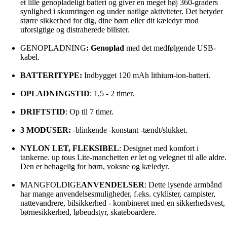
et lille genopladeligt batteri og giver en meget høj 360-graders
synlighed i skumringen og under natlige aktiviteter. Det betyder
større sikkerhed for dig, dine børn eller dit kæledyr mod
uforsigtige og distraherede bilister.
GENOPLADNING
: Genoplad
med det medfølgende USB-
kabel.
BATTERITYPE:
Indbygget 120 mAh lithium-ion-batteri.
OPLADNINGSTID
: 1,5 - 2 timer.
DRIFTSTID
: Op til 7 timer.
3 MODUSER:
-blinkende -konstant -tændt/slukket.
NYLON LET, FLEKSIBEL
: Designet med komfort i
tankerne. up tous Lite-manchetten er let og velegnet til alle aldre.
Den er behagelig for børn, voksne og kæledyr.
MANGFOLDIGE
ANVENDELSER
: Dette lysende armbånd
har mange anvendelsesmuligheder, f.eks. cyklister, campister,
nattevandrere, bilsikkerhed - kombineret med en sikkerhedsvest,
børnesikkerhed, løbeudstyr, skateboardere.