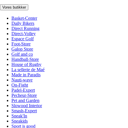
Vores butikker
Basket-Center
Daily Bikers
Direct Running
Direct-Volley
Espace Golf
Foot-Store
Galop Store
Golf and co
Handball-Store
House of Rugby
La sellerie de Maé
Made in Paradis
Nauti-wave
On-Fight
Padel-Expert
Pecheur-Store
Pet and Garden
Slowood Interior
Smash-Expert
Sneak'In
Sneakids
Sport is good