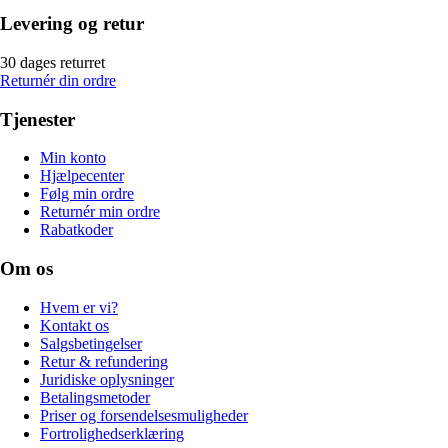
Levering og retur
30 dages returret
Returnér din ordre
Tjenester
Min konto
Hjælpecenter
Følg min ordre
Returnér min ordre
Rabatkoder
Om os
Hvem er vi?
Kontakt os
Salgsbetingelser
Retur & refundering
Juridiske oplysninger
Betalingsmetoder
Priser og forsendelsesmuligheder
Fortrolighedserklæring