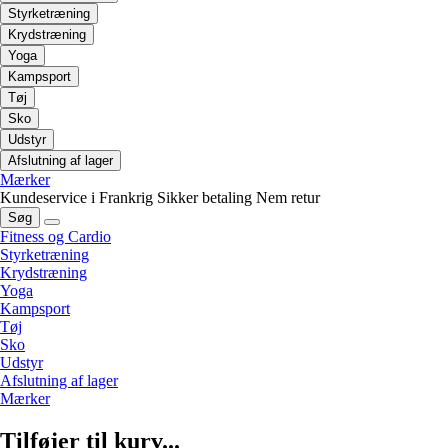
Styrketræning
Krydstræning
Yoga
Kampsport
Tøj
Sko
Udstyr
Afslutning af lager
Mærker
Kundeservice i Frankrig
Sikker betaling
Nem retur
Søg
Fitness og Cardio
Styrketræning
Krydstræning
Yoga
Kampsport
Tøj
Sko
Udstyr
Afslutning af lager
Mærker
Tilføjer til kurv...