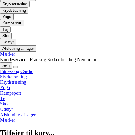
Styrketræning
Krydstræning
Yoga
Kampsport
Tøj
Sko
Udstyr
Afslutning af lager
Mærker
Kundeservice i Frankrig
Sikker betaling
Nem retur
Søg
Fitness og Cardio
Styrketræning
Krydstræning
Yoga
Kampsport
Tøj
Sko
Udstyr
Afslutning af lager
Mærker
Tilføjer til kurv...