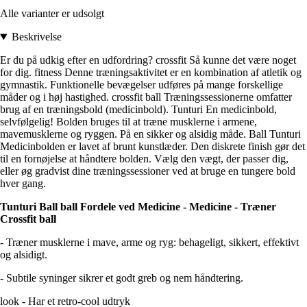
Alle varianter er udsolgt
Beskrivelse
Er du på udkig efter en udfordring? crossfit Så kunne det være noget
for dig. fitness Denne træningsaktivitet er en kombination af atletik og
gymnastik. Funktionelle bevægelser udføres på mange forskellige
måder og i høj hastighed. crossfit ball Træningssessionerne omfatter
brug af en træningsbold (medicinbold). Tunturi En medicinbold,
selvfølgelig! Bolden bruges til at træne musklerne i armene,
mavemusklerne og ryggen. På en sikker og alsidig måde. Ball Tunturi
Medicinbolden er lavet af brunt kunstlæder. Den diskrete finish gør det
til en fornøjelse at håndtere bolden. Vælg den vægt, der passer dig,
eller øg gradvist dine træningssessioner ved at bruge en tungere bold
hver gang.
Tunturi Ball ball Fordele ved Medicine - Medicine - Træner
Crossfit ball
- Træner musklerne i mave, arme og ryg: behageligt, sikkert, effektivt
og alsidigt.
- Subtile syninger sikrer et godt greb og nem håndtering.
look - Har et retro-cool udtryk