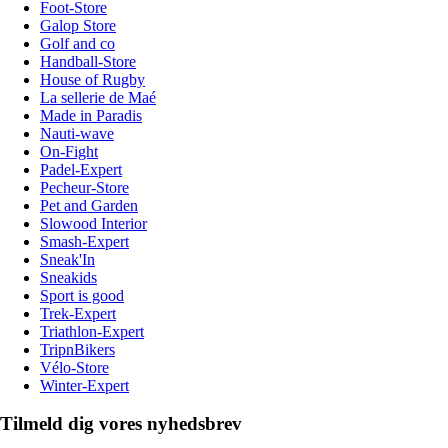
Foot-Store
Galop Store
Golf and co
Handball-Store
House of Rugby
La sellerie de Maé
Made in Paradis
Nauti-wave
On-Fight
Padel-Expert
Pecheur-Store
Pet and Garden
Slowood Interior
Smash-Expert
Sneak'In
Sneakids
Sport is good
Trek-Expert
Triathlon-Expert
TripnBikers
Vélo-Store
Winter-Expert
Tilmeld dig vores nyhedsbrev