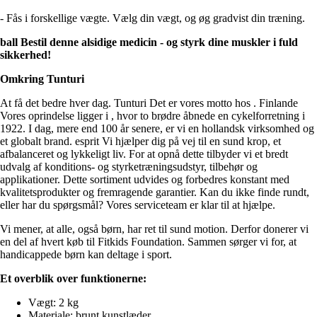
- Fås i forskellige vægte. Vælg din vægt, og øg gradvist din træning.
ball Bestil denne alsidige medicin - og styrk dine muskler i fuld
sikkerhed!
Omkring Tunturi
At få det bedre hver dag. Tunturi Det er vores motto hos . Finlande
Vores oprindelse ligger i , hvor to brødre åbnede en cykelforretning i
1922. I dag, mere end 100 år senere, er vi en hollandsk virksomhed og
et globalt brand. esprit Vi hjælper dig på vej til en sund krop, et
afbalanceret og lykkeligt liv. For at opnå dette tilbyder vi et bredt
udvalg af konditions- og styrketræningsudstyr, tilbehør og
applikationer. Dette sortiment udvides og forbedres konstant med
kvalitetsprodukter og fremragende garantier. Kan du ikke finde rundt,
eller har du spørgsmål? Vores serviceteam er klar til at hjælpe.
Vi mener, at alle, også børn, har ret til sund motion. Derfor donerer vi
en del af hvert køb til Fitkids Foundation. Sammen sørger vi for, at
handicappede børn kan deltage i sport.
Et overblik over funktionerne:
Vægt: 2 kg
Materiale: brunt kunstlæder