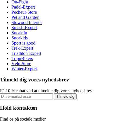
On-Fight
Padel-Expert
Pecheur-Store
Pet and Garden
Slowood Interior
Smash-Expert
Sneak'In
Sneakids
Sport is good
Trek-Expert
Triathlon-Expert
TripnBikers
Vélo-Store
Winter-Expert
Tilmeld dig vores nyhedsbrev
Få 10 % rabat ved at tilmelde dig vores nyhedsbrev
Tilmeld dig
Hold kontakten
Find os på sociale medier