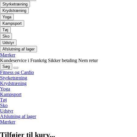
Styrketræning
Krydstræning
Yoga
Kampsport
Tøj
Sko
Udstyr
Afslutning af lager
Mærker
Kundeservice i Frankrig
Sikker betaling
Nem retur
Søg
Fitness og Cardio
Styrketræning
Krydstræning
Yoga
Kampsport
Tøj
Sko
Udstyr
Afslutning af lager
Mærker
Tilføjer til kurv...