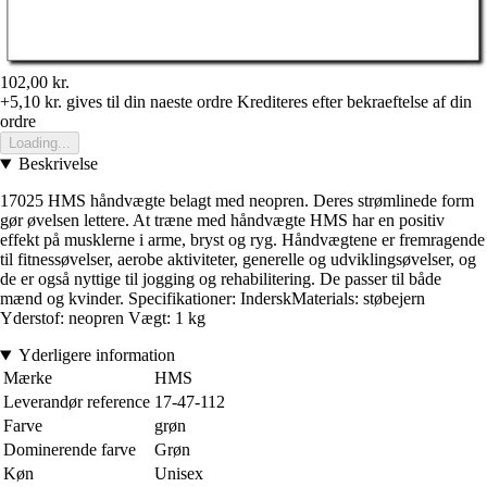
102,00 kr.
+5,10 kr.
gives til din naeste ordre
Krediteres efter bekraeftelse af din
ordre
Loading...
Beskrivelse
17025 HMS håndvægte belagt med neopren. Deres strømlinede form
gør øvelsen lettere. At træne med håndvægte HMS har en positiv
effekt på musklerne i arme, bryst og ryg. Håndvægtene er fremragende
til fitnessøvelser, aerobe aktiviteter, generelle og udviklingsøvelser, og
de er også nyttige til jogging og rehabilitering. De passer til både
mænd og kvinder. Specifikationer: InderskMaterials: støbejern
Yderstof: neopren Vægt: 1 kg
Yderligere information
Mærke
HMS
Leverandør reference
17-47-112
Farve
grøn
Dominerende farve
Grøn
Køn
Unisex