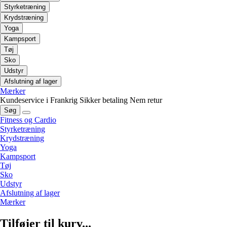
Styrketræning
Krydstræning
Yoga
Kampsport
Tøj
Sko
Udstyr
Afslutning af lager
Mærker
Kundeservice i Frankrig
Sikker betaling
Nem retur
Søg
Fitness og Cardio
Styrketræning
Krydstræning
Yoga
Kampsport
Tøj
Sko
Udstyr
Afslutning af lager
Mærker
Tilføjer til kurv...