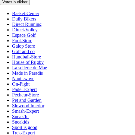
Vores butikker
Basket-Center
Daily Bikers
Direct Running
Direct-Volley
Espace Golf
Foot-Store
Galop Store
Golf and co
Handball-Store
House of Rugby
La sellerie de Maé
Made in Paradis
Nauti-wave
On-Fight
Padel-Expert
Pecheur-Store
Pet and Garden
Slowood Interior
Smash-Expert
Sneak'In
Sneakids
Sport is good
Trek-Expert