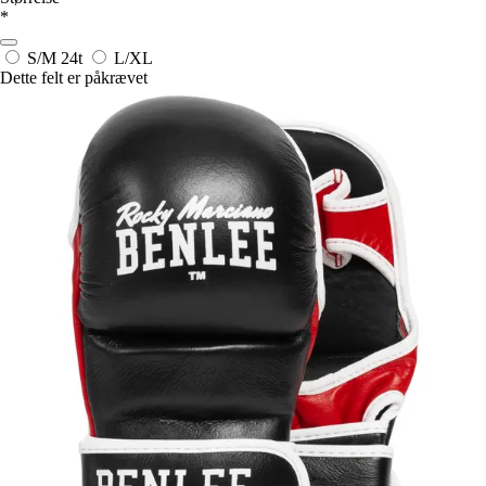
*
S/M
24t
L/XL
Dette felt er påkrævet