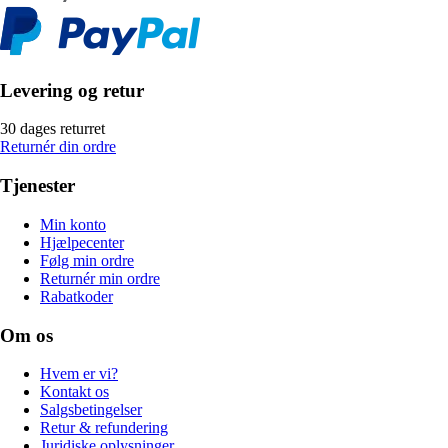
Levering og retur
30 dages returret
Returnér din ordre
Tjenester
Min konto
Hjælpecenter
Følg min ordre
Returnér min ordre
Rabatkoder
Om os
Hvem er vi?
Kontakt os
Salgsbetingelser
Retur & refundering
Juridiske oplysninger