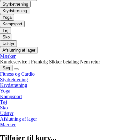
Styrketræning
Krydstræning
Yoga
Kampsport
Tøj
Sko
Udstyr
Afslutning af lager
Mærker
Kundeservice i Frankrig
Sikker betaling
Nem retur
Søg
Fitness og Cardio
Styrketræning
Krydstræning
Yoga
Kampsport
Tøj
Sko
Udstyr
Afslutning af lager
Mærker
Tilføjer til kurv...