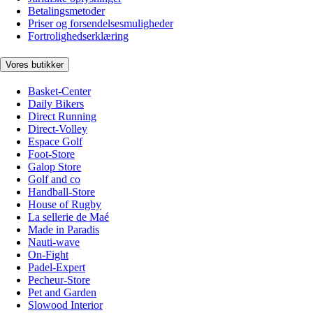
Betalingsmetoder
Priser og forsendelsesmuligheder
Fortrolighedserklæring
Vores butikker
Basket-Center
Daily Bikers
Direct Running
Direct-Volley
Espace Golf
Foot-Store
Galop Store
Golf and co
Handball-Store
House of Rugby
La sellerie de Maé
Made in Paradis
Nauti-wave
On-Fight
Padel-Expert
Pecheur-Store
Pet and Garden
Slowood Interior