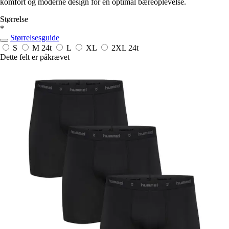
komfort og moderne design for en optimal bæreoplevelse.
Størrelse
*
Størrelsesguide
S
M
24t
L
XL
2XL
24t
Dette felt er påkrævet