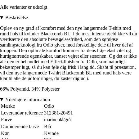
Alle varianter er udsolgt
Beskrivelse
Oplev en ny grad af komfort med den nye langærmede T-shirt med
rund hals til kvinder Blackcomb BL. I de mest intense øjeblikke vil du
værdsætte den absolutte bevægelsesfrihed, som den sømløse
samlingsteknologi fra Odlo giver, med forskellige dele til hver del af
kroppen. Den optimale komfort kommer fra dens høje elasticitet og
hurtigttørrende egenskaber, uanset vejret eller sæsonen. Og det er ikke
alt: den er behandlet med Effect-finishen fra Odlo, som naturligt
bekæmper lugt, så du kan føle dig frisk i lang tid. Skabt til præstation,
vil den nye langærmede T-shirt Blackcomb BL med rund hals være
klar til alle de udfordringer, du kaster dig ud i.
66% Polyamid, 34% Polyester
Yderligere information
Mærke
Odlo
Leverandør reference
312381-20491
Farve
marineblå/grå
Dominerende farve
Blå
Køn
Kvinde