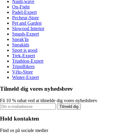
Nauti-wave
On-Fight
Padel-Expert
Pecheur-Store
Pet and Garden
Slowood Interior
Smash-Expert
Sneak'In
Sneakids
Sport is good
Trek-Expert
Triathlon-Expert
TripnBikers
Vélo-Store
Winter-Expert
Tilmeld dig vores nyhedsbrev
Få 10 % rabat ved at tilmelde dig vores nyhedsbrev
Tilmeld dig
Hold kontakten
Find os på sociale medier