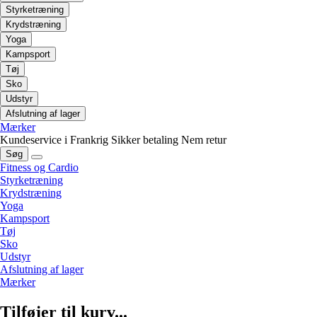
Styrketræning
Krydstræning
Yoga
Kampsport
Tøj
Sko
Udstyr
Afslutning af lager
Mærker
Kundeservice i Frankrig
Sikker betaling
Nem retur
Søg
Fitness og Cardio
Styrketræning
Krydstræning
Yoga
Kampsport
Tøj
Sko
Udstyr
Afslutning af lager
Mærker
Tilføjer til kurv...