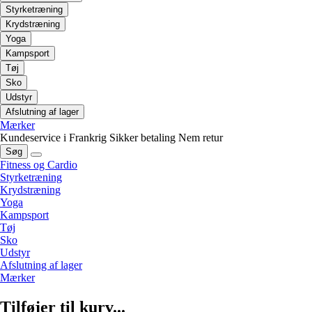
Styrketræning
Krydstræning
Yoga
Kampsport
Tøj
Sko
Udstyr
Afslutning af lager
Mærker
Kundeservice i Frankrig
Sikker betaling
Nem retur
Søg
Fitness og Cardio
Styrketræning
Krydstræning
Yoga
Kampsport
Tøj
Sko
Udstyr
Afslutning af lager
Mærker
Tilføjer til kurv...