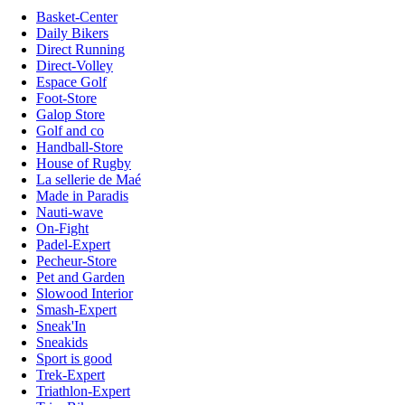
Basket-Center
Daily Bikers
Direct Running
Direct-Volley
Espace Golf
Foot-Store
Galop Store
Golf and co
Handball-Store
House of Rugby
La sellerie de Maé
Made in Paradis
Nauti-wave
On-Fight
Padel-Expert
Pecheur-Store
Pet and Garden
Slowood Interior
Smash-Expert
Sneak'In
Sneakids
Sport is good
Trek-Expert
Triathlon-Expert