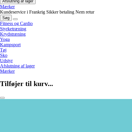
Afslutning af lager
Mærker
Kundeservice i Frankrig
Sikker betaling
Nem retur
Søg
Fitness og Cardio
Styrketræning
Krydstræning
Yoga
Kampsport
Tøj
Sko
Udstyr
Afslutning af lager
Mærker
Tilføjer til kurv...