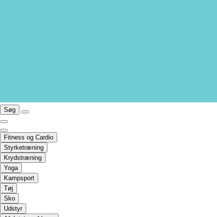
Søg
Fitness og Cardio
Styrketræning
Krydstræning
Yoga
Kampsport
Tøj
Sko
Udstyr