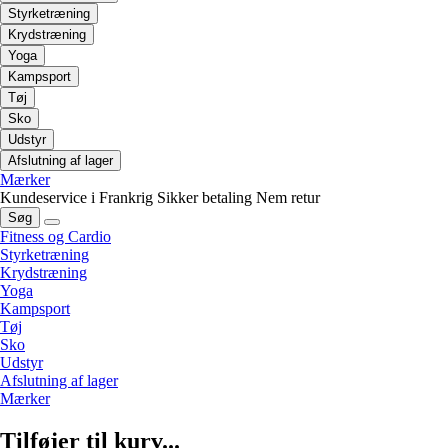
Styrketræning
Krydstræning
Yoga
Kampsport
Tøj
Sko
Udstyr
Afslutning af lager
Mærker
Kundeservice i Frankrig
Sikker betaling
Nem retur
Søg
Fitness og Cardio
Styrketræning
Krydstræning
Yoga
Kampsport
Tøj
Sko
Udstyr
Afslutning af lager
Mærker
Tilføjer til kurv...