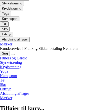
Styrketræning
Krydstræning
Yoga
Kampsport
Tøj
Sko
Udstyr
Afslutning af lager
Mærker
Kundeservice i Frankrig
Sikker betaling
Nem retur
Søg
Fitness og Cardio
Styrketræning
Krydstræning
Yoga
Kampsport
Tøj
Sko
Udstyr
Afslutning af lager
Mærker
Tilføjer til kurv...