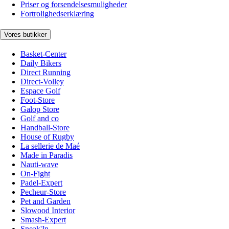
Priser og forsendelsesmuligheder
Fortrolighedserklæring
Vores butikker
Basket-Center
Daily Bikers
Direct Running
Direct-Volley
Espace Golf
Foot-Store
Galop Store
Golf and co
Handball-Store
House of Rugby
La sellerie de Maé
Made in Paradis
Nauti-wave
On-Fight
Padel-Expert
Pecheur-Store
Pet and Garden
Slowood Interior
Smash-Expert
Sneak'In