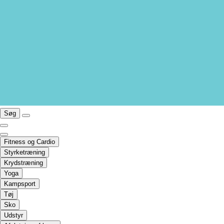
Søg
Fitness og Cardio
Styrketræning
Krydstræning
Yoga
Kampsport
Tøj
Sko
Udstyr