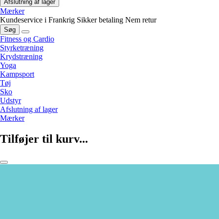
Afslutning af lager
Mærker
Kundeservice i Frankrig
Sikker betaling
Nem retur
Søg
Fitness og Cardio
Styrketræning
Krydstræning
Yoga
Kampsport
Tøj
Sko
Udstyr
Afslutning af lager
Mærker
Tilføjer til kurv...