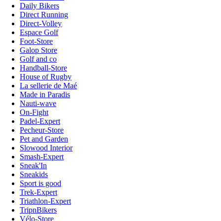
Daily Bikers
Direct Running
Direct-Volley
Espace Golf
Foot-Store
Galop Store
Golf and co
Handball-Store
House of Rugby
La sellerie de Maé
Made in Paradis
Nauti-wave
On-Fight
Padel-Expert
Pecheur-Store
Pet and Garden
Slowood Interior
Smash-Expert
Sneak'In
Sneakids
Sport is good
Trek-Expert
Triathlon-Expert
TripnBikers
Vélo-Store