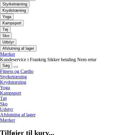
Styrketræning
Krydstræning
Yoga
Kampsport
Tøj
Sko
Udstyr
Afslutning af lager
Mærker
Kundeservice i Frankrig
Sikker betaling
Nem retur
Søg
Fitness og Cardio
Styrketræning
Krydstræning
Yoga
Kampsport
Tøj
Sko
Udstyr
Afslutning af lager
Mærker
Tilføjer til kurv...