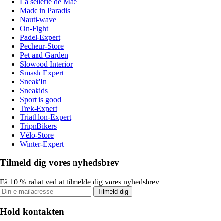
La sellerie de Maé
Made in Paradis
Nauti-wave
On-Fight
Padel-Expert
Pecheur-Store
Pet and Garden
Slowood Interior
Smash-Expert
Sneak'In
Sneakids
Sport is good
Trek-Expert
Triathlon-Expert
TripnBikers
Vélo-Store
Winter-Expert
Tilmeld dig vores nyhedsbrev
Få 10 % rabat ved at tilmelde dig vores nyhedsbrev
Tilmeld dig
Hold kontakten