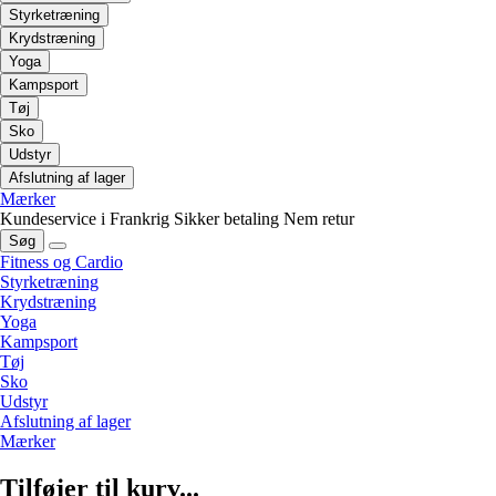
Styrketræning
Krydstræning
Yoga
Kampsport
Tøj
Sko
Udstyr
Afslutning af lager
Mærker
Kundeservice i Frankrig
Sikker betaling
Nem retur
Søg
Fitness og Cardio
Styrketræning
Krydstræning
Yoga
Kampsport
Tøj
Sko
Udstyr
Afslutning af lager
Mærker
Tilføjer til kurv...