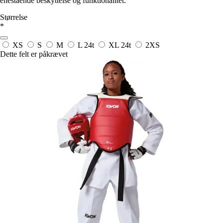
enestående beskyttelse og funktionalitet.
Størrelse
*
XS
S
M
L
24t
XL
24t
2XS
Dette felt er påkrævet