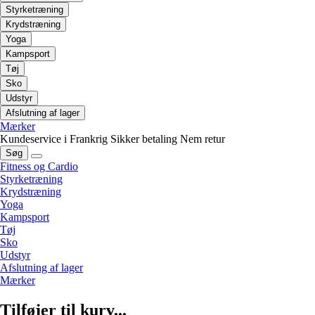
Styrketræning
Krydstræning
Yoga
Kampsport
Tøj
Sko
Udstyr
Afslutning af lager
Mærker
Kundeservice i Frankrig
Sikker betaling
Nem retur
Søg
Fitness og Cardio
Styrketræning
Krydstræning
Yoga
Kampsport
Tøj
Sko
Udstyr
Afslutning af lager
Mærker
Tilføjer til kurv...