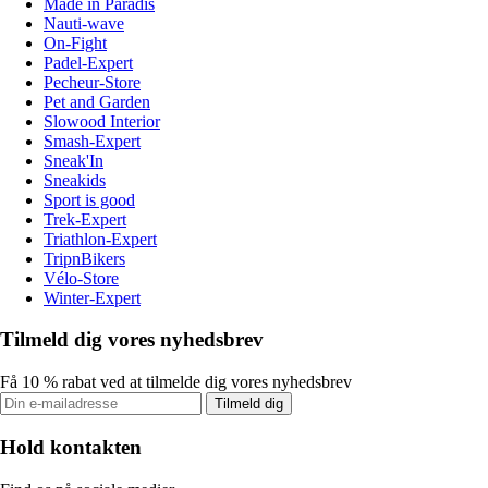
Made in Paradis
Nauti-wave
On-Fight
Padel-Expert
Pecheur-Store
Pet and Garden
Slowood Interior
Smash-Expert
Sneak'In
Sneakids
Sport is good
Trek-Expert
Triathlon-Expert
TripnBikers
Vélo-Store
Winter-Expert
Tilmeld dig vores nyhedsbrev
Få 10 % rabat ved at tilmelde dig vores nyhedsbrev
Tilmeld dig
Hold kontakten