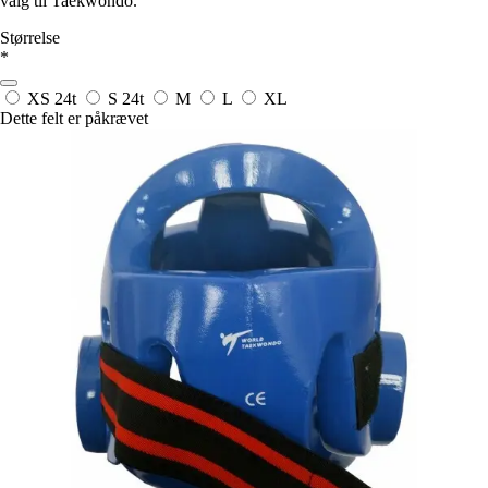
valg til Taekwondo.
Størrelse
*
XS
24t
S
24t
M
L
XL
Dette felt er påkrævet