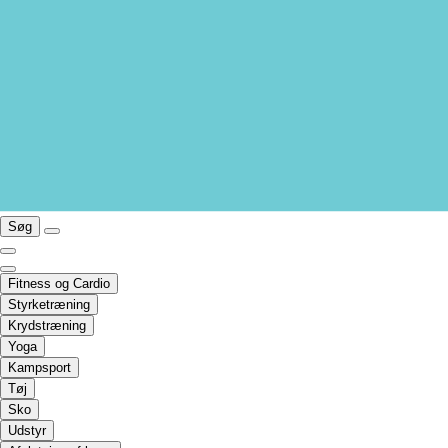
Søg
Fitness og Cardio
Styrketræning
Krydstræning
Yoga
Kampsport
Tøj
Sko
Udstyr