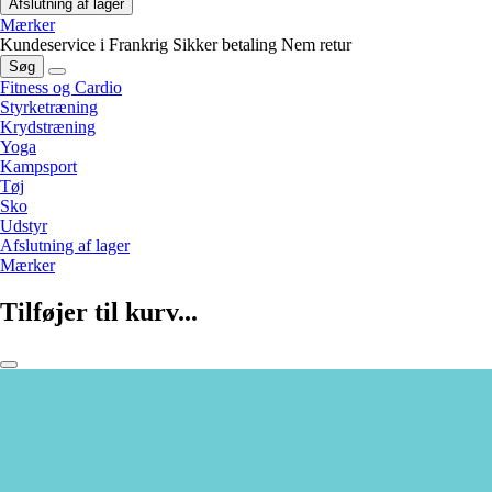
Afslutning af lager
Mærker
Kundeservice i Frankrig
Sikker betaling
Nem retur
Søg
Fitness og Cardio
Styrketræning
Krydstræning
Yoga
Kampsport
Tøj
Sko
Udstyr
Afslutning af lager
Mærker
Tilføjer til kurv...