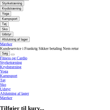
Styrketræning
Krydstræning
Yoga
Kampsport
Tøj
Sko
Udstyr
Afslutning af lager
Mærker
Kundeservice i Frankrig
Sikker betaling
Nem retur
Søg
Fitness og Cardio
Styrketræning
Krydstræning
Yoga
Kampsport
Tøj
Sko
Udstyr
Afslutning af lager
Mærker
Tilføjer til kurv...