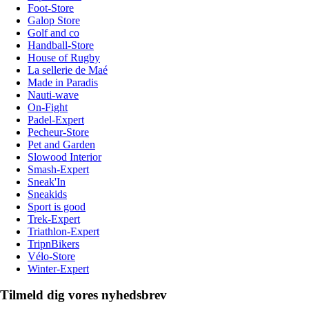
Foot-Store
Galop Store
Golf and co
Handball-Store
House of Rugby
La sellerie de Maé
Made in Paradis
Nauti-wave
On-Fight
Padel-Expert
Pecheur-Store
Pet and Garden
Slowood Interior
Smash-Expert
Sneak'In
Sneakids
Sport is good
Trek-Expert
Triathlon-Expert
TripnBikers
Vélo-Store
Winter-Expert
Tilmeld dig vores nyhedsbrev