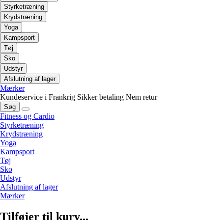
Styrketræning
Krydstræning
Yoga
Kampsport
Tøj
Sko
Udstyr
Afslutning af lager
Mærker
Kundeservice i Frankrig
Sikker betaling
Nem retur
Søg
Fitness og Cardio
Styrketræning
Krydstræning
Yoga
Kampsport
Tøj
Sko
Udstyr
Afslutning af lager
Mærker
Tilføjer til kurv...