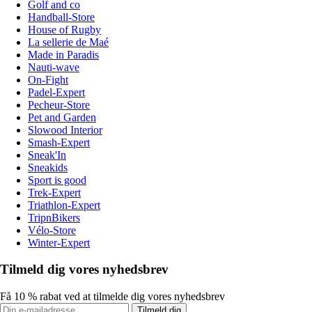
Golf and co
Handball-Store
House of Rugby
La sellerie de Maé
Made in Paradis
Nauti-wave
On-Fight
Padel-Expert
Pecheur-Store
Pet and Garden
Slowood Interior
Smash-Expert
Sneak'In
Sneakids
Sport is good
Trek-Expert
Triathlon-Expert
TripnBikers
Vélo-Store
Winter-Expert
Tilmeld dig vores nyhedsbrev
Få 10 % rabat ved at tilmelde dig vores nyhedsbrev
Tilmeld dig