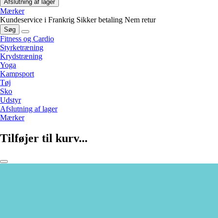
Afslutning af lager
Mærker
Kundeservice i Frankrig
Sikker betaling
Nem retur
Søg
Fitness og Cardio
Styrketræning
Krydstræning
Yoga
Kampsport
Tøj
Sko
Udstyr
Afslutning af lager
Mærker
Tilføjer til kurv...