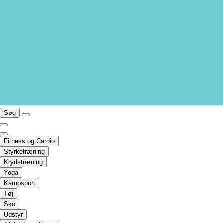
Søg
Fitness og Cardio
Styrketræning
Krydstræning
Yoga
Kampsport
Tøj
Sko
Udstyr