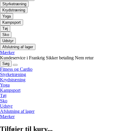
Styrketræning
Krydstræning
Yoga
Kampsport
Tøj
Sko
Udstyr
Afslutning af lager
Mærker
Kundeservice i Frankrig
Sikker betaling
Nem retur
Søg
Fitness og Cardio
Styrketræning
Krydstræning
Yoga
Kampsport
Tøj
Sko
Udstyr
Afslutning af lager
Mærker
Tilføjer til kurv...