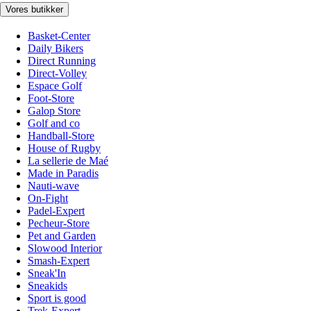
Vores butikker
Basket-Center
Daily Bikers
Direct Running
Direct-Volley
Espace Golf
Foot-Store
Galop Store
Golf and co
Handball-Store
House of Rugby
La sellerie de Maé
Made in Paradis
Nauti-wave
On-Fight
Padel-Expert
Pecheur-Store
Pet and Garden
Slowood Interior
Smash-Expert
Sneak'In
Sneakids
Sport is good
Trek-Expert