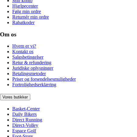
Min konto
Hjælpecenter
Følg min ordre
Returnér min ordre
Rabatkoder
Om os
Hvem er vi?
Kontakt os
Salgsbetingelser
Retur & refundering
Juridiske oplysninger
Betalingsmetoder
Priser og forsendelsesmuligheder
Fortrolighedserklæring
Vores butikker
Basket-Center
Daily Bikers
Direct Running
Direct-Volley
Espace Golf
Foot-Store