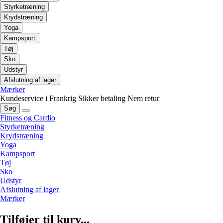
Styrketræning
Krydstræning
Yoga
Kampsport
Tøj
Sko
Udstyr
Afslutning af lager
Mærker
Kundeservice i Frankrig
Sikker betaling
Nem retur
Søg
Fitness og Cardio
Styrketræning
Krydstræning
Yoga
Kampsport
Tøj
Sko
Udstyr
Afslutning af lager
Mærker
Tilføjer til kurv...