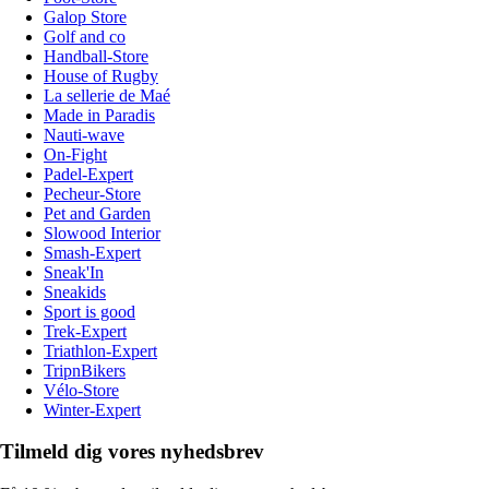
Galop Store
Golf and co
Handball-Store
House of Rugby
La sellerie de Maé
Made in Paradis
Nauti-wave
On-Fight
Padel-Expert
Pecheur-Store
Pet and Garden
Slowood Interior
Smash-Expert
Sneak'In
Sneakids
Sport is good
Trek-Expert
Triathlon-Expert
TripnBikers
Vélo-Store
Winter-Expert
Tilmeld dig vores nyhedsbrev