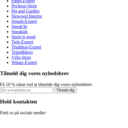
Padel-Expert
Pecheur-Store
Pet and Garden
Slowood Interior
Smash-Expert
Sneak'In
Sneakids
Sport is good
Trek-Expert
Triathlon-Expert
TripnBikers
Vélo-Store
Winter-Expert
Tilmeld dig vores nyhedsbrev
Få 10 % rabat ved at tilmelde dig vores nyhedsbrev
Tilmeld dig
Hold kontakten
Find os på sociale medier