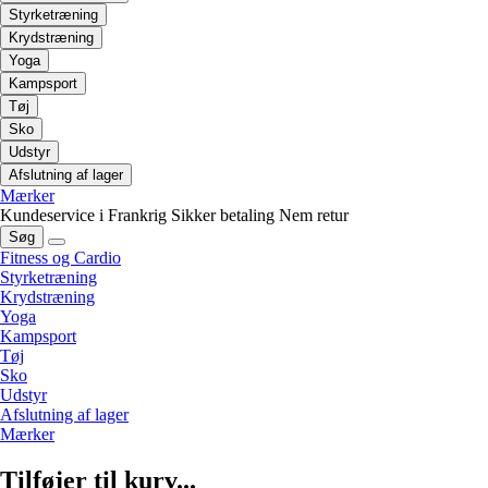
Styrketræning
Krydstræning
Yoga
Kampsport
Tøj
Sko
Udstyr
Afslutning af lager
Mærker
Kundeservice i Frankrig
Sikker betaling
Nem retur
Søg
Fitness og Cardio
Styrketræning
Krydstræning
Yoga
Kampsport
Tøj
Sko
Udstyr
Afslutning af lager
Mærker
Tilføjer til kurv...