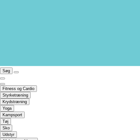
Søg
Fitness og Cardio
Styrketræning
Krydstræning
Yoga
Kampsport
Tøj
Sko
Udstyr