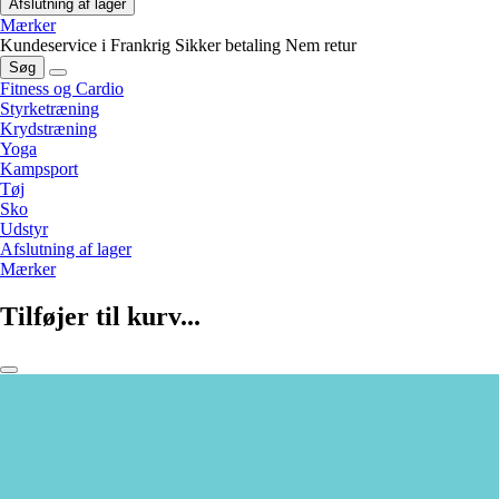
Afslutning af lager
Mærker
Kundeservice i Frankrig
Sikker betaling
Nem retur
Søg
Fitness og Cardio
Styrketræning
Krydstræning
Yoga
Kampsport
Tøj
Sko
Udstyr
Afslutning af lager
Mærker
Tilføjer til kurv...