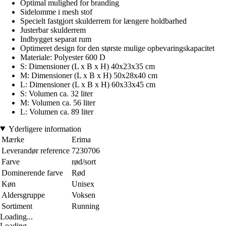
Optimal mulighed for branding
Sidelomme i mesh stof
Specielt fastgjort skulderrem for længere holdbarhed
Justerbar skulderrem
Indbygget separat rum
Optimeret design for den største mulige opbevaringskapacitet
Materiale: Polyester 600 D
S: Dimensioner (L x B x H) 40x23x35 cm
M: Dimensioner (L x B x H) 50x28x40 cm
L: Dimensioner (L x B x H) 60x33x45 cm
S: Volumen ca. 32 liter
M: Volumen ca. 56 liter
L: Volumen ca. 89 liter
Yderligere information
Mærke
Erima
Leverandør reference
7230706
Farve
rød/sort
Dominerende farve
Rød
Køn
Unisex
Aldersgruppe
Voksen
Sortiment
Running
Loading...
Loading...