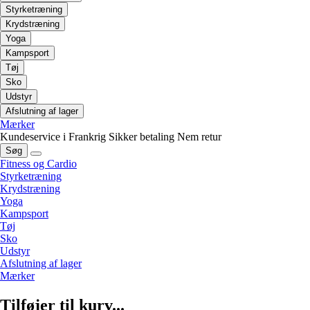
Styrketræning
Krydstræning
Yoga
Kampsport
Tøj
Sko
Udstyr
Afslutning af lager
Mærker
Kundeservice i Frankrig
Sikker betaling
Nem retur
Søg
Fitness og Cardio
Styrketræning
Krydstræning
Yoga
Kampsport
Tøj
Sko
Udstyr
Afslutning af lager
Mærker
Tilføjer til kurv...