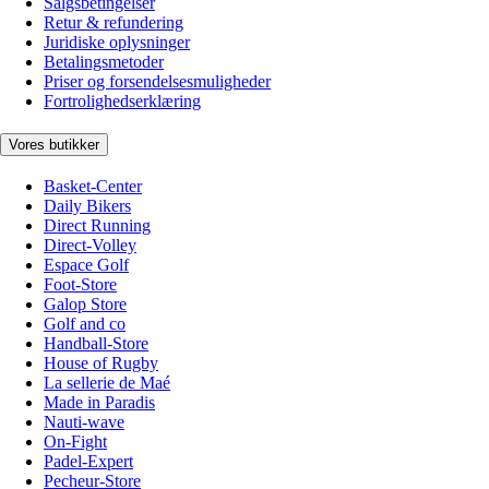
Salgsbetingelser
Retur & refundering
Juridiske oplysninger
Betalingsmetoder
Priser og forsendelsesmuligheder
Fortrolighedserklæring
Vores butikker
Basket-Center
Daily Bikers
Direct Running
Direct-Volley
Espace Golf
Foot-Store
Galop Store
Golf and co
Handball-Store
House of Rugby
La sellerie de Maé
Made in Paradis
Nauti-wave
On-Fight
Padel-Expert
Pecheur-Store